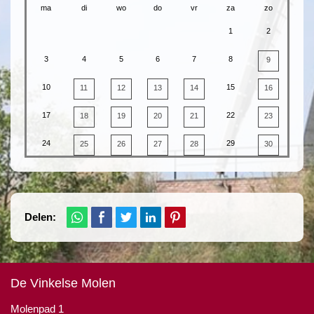
ma
di
wo
do
vr
za
zo
1
2
3
4
5
6
7
8
9
10
15
11
12
13
14
16
17
22
18
19
20
21
23
24
29
25
26
27
28
30
Delen:
De Vinkelse Molen
Molenpad 1