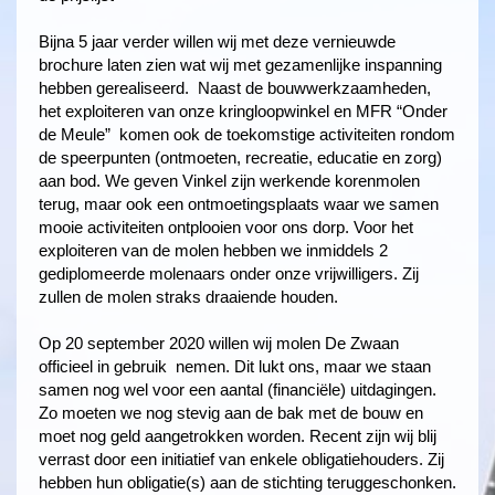
Bijna 5 jaar verder willen wij met deze vernieuwde
brochure laten zien wat wij met gezamenlijke inspanning
hebben gerealiseerd. Naast de bouwwerkzaamheden,
het exploiteren van onze kringloopwinkel en MFR “Onder
de Meule” komen ook de toekomstige activiteiten rondom
de speerpunten (ontmoeten, recreatie, educatie en zorg)
aan bod. We geven Vinkel zijn werkende korenmolen
terug, maar ook een ontmoetingsplaats waar we samen
mooie activiteiten ontplooien voor ons dorp. Voor het
exploiteren van de molen hebben we inmiddels 2
gediplomeerde molenaars onder onze vrijwilligers. Zij
zullen de molen straks draaiende houden.
Op 20 september 2020 willen wij molen De Zwaan
officieel in gebruik nemen. Dit lukt ons, maar we staan
samen nog wel voor een aantal (financiële) uitdagingen.
Zo moeten we nog stevig aan de bak met de bouw en
moet nog geld aangetrokken worden. Recent zijn wij blij
verrast door een initiatief van enkele obligatiehouders. Zij
hebben hun obligatie(s) aan de stichting teruggeschonken.