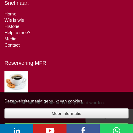
Snel naar:
Home
Wie is wie
Historie
Helpt u mee?
Media
Contact
Reservering MFR
Deze website maakt gebruikt van cookies.
De Multifunctionele ruimte kan ook gehuurd worden.
Meer informatie
Reserveer hier
▲ Terug naar boven
Akkoord