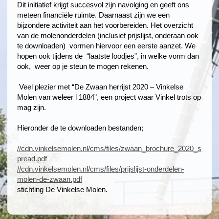
Dit initiatief krijgt succesvol zijn navolging en geeft ons
meteen financiële ruimte. Daarnaast zijn we een
bijzondere activiteit aan het voorbereiden. Het overzicht
van de molenonderdelen (inclusief prijslijst, onderaan ook
te downloaden) vormen hiervoor een eerste aanzet. We
hopen ook tijdens de “laatste loodjes”, in welke vorm dan
ook, weer op je steun te mogen rekenen.
Veel plezier met “De Zwaan herrijst 2020 – Vinkelse
Molen van weleer l 1884”, een project waar Vinkel trots op
mag zijn.
Hieronder de te downloaden bestanden;
//cdn.vinkelsemolen.nl/cms/files/zwaan_brochure_2020_s
pread.pdf
//cdn.vinkelsemolen.nl/cms/files/prijslijst-onderdelen-
molen-de-zwaan.pdf
stichting De Vinkelse Molen.